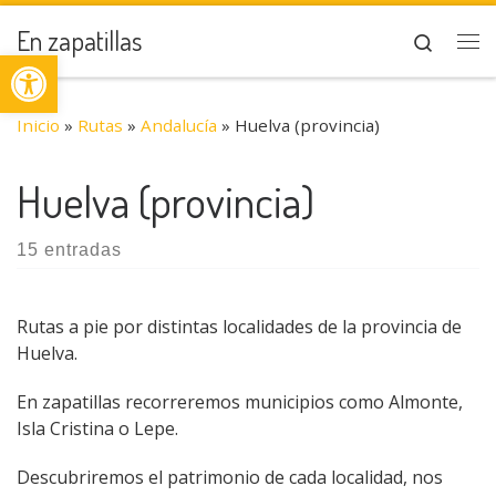
Saltar al contenido
En zapatillas
Search
Abrir barra de herramientas
Me
Inicio
»
Rutas
»
Andalucía
»
Huelva (provincia)
Huelva (provincia)
15 entradas
Rutas a pie por distintas localidades de la provincia de
Huelva.
En zapatillas recorreremos municipios como Almonte,
Isla Cristina o Lepe.
Descubriremos el patrimonio de cada localidad, nos