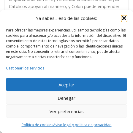
Católicos apoyan al marinero, y Colón puede emprender
su viaje acompañado, entre otros, por marineros de
Ya sabes... eso de las cookies:
Moguer. Colón parte con tres carabelas, la Pinta, la Niña y
la Santa María. La Niña […]
Para ofrecer las mejores experiencias, utilizamos tecnologías como las
cookies para almacenar y/o acceder a la información del dispositivo. El
consentimiento de estas tecnologías nos permitirá procesar datos
como el comportamiento de navegación o las identificaciones únicas
en este sitio. No consentir o retirar el consentimiento, puede afectar
negativamente a ciertas características y funciones.
Gestionar los servicios
BUSCAR
Bu
Aceptar
Denegar
+
Rutas
Ver preferencias
Para saber más
Política de cookies
Aviso legal y política de privacidad