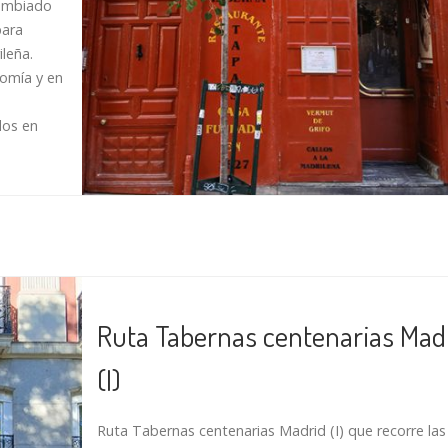
cambiado
para
ileña.
omía y en
dos en
Ruta Tabernas centenarias Mad
(I)
Ruta Tabernas centenarias Madrid (I) que recorre las