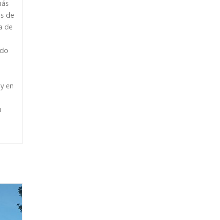
más
ás de
a de
ado
y en
n