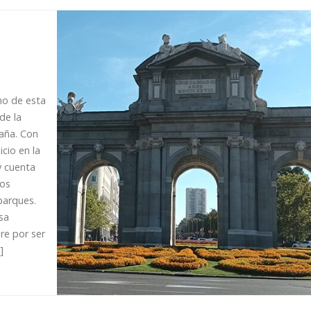
amo de esta
 de la
paña. Con
cio en la
y cuenta
mos
 parques.
sa
re por ser
]