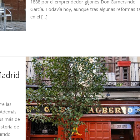
1888 por el emprendedor gijonés Don Gumersindo
García. Todavía hoy, aunque tras algunas reformas t
en el […]
Madrid
re las
. Además
nos más de
istoria de
urrido