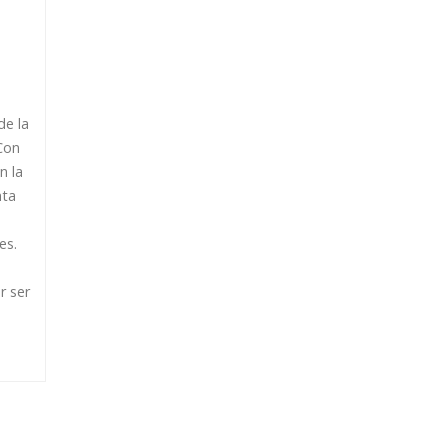
de la
Con
n la
nta
es.
r ser