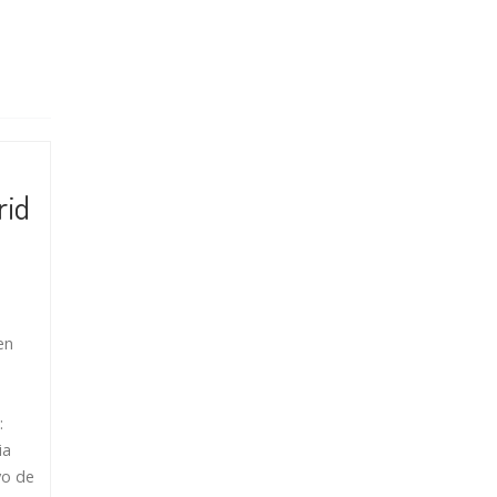
rid
en
a
:
ia
yo de