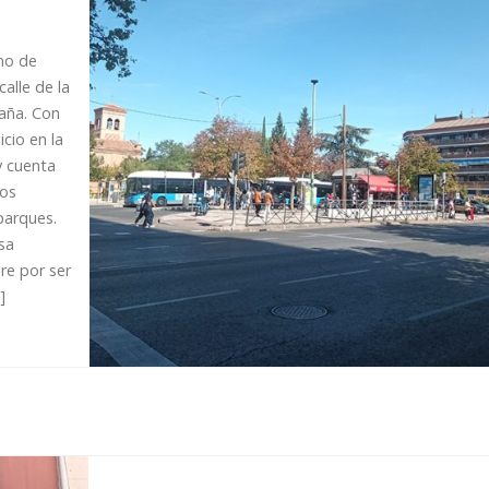
amo de
calle de la
paña. Con
cio en la
y cuenta
mos
 parques.
sa
re por ser
]