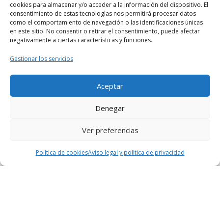
cookies para almacenar y/o acceder a la información del dispositivo. El
consentimiento de estas tecnologías nos permitirá procesar datos
como el comportamiento de navegación o las identificaciones únicas
en este sitio. No consentir o retirar el consentimiento, puede afectar
negativamente a ciertas características y funciones.
Gestionar los servicios
Aceptar
Denegar
Ver preferencias
© 2026
En zapatillas
– Todos los derechos reservados
Funciona con
WP
– Diseñado con el
Tema Customizr
Política de cookies
Aviso legal y política de privacidad
¿Quiénes somos?
Descargo de responsabilidad
Política de cookies (UE)
Legal, términos y condiciones
Aviso legal y política de privacidad