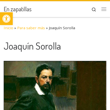
Saltar al contenido
En zapatillas
Search
Abrir barra de herramientas
Me
Inicio
»
Para saber más
»
Joaquín Sorolla
Joaquín Sorolla