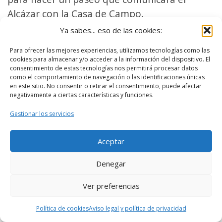
Alcázar con la Casa de Campo.
Ya sabes... eso de las cookies:
El Alcázar se situaba en una zona de gran
Para ofrecer las mejores experiencias, utilizamos tecnologías como las
altitud, con lo cual la salida oeste estaba
cookies para almacenar y/o acceder a la información del dispositivo. El
llena de zonas con mucha inclinación que
consentimiento de estas tecnologías nos permitirá procesar datos
como el comportamiento de navegación o las identificaciones únicas
dificultaba el paseo para el acceso a la Casa
en este sitio. No consentir o retirar el consentimiento, puede afectar
negativamente a ciertas características y funciones.
de Campo.
Gestionar los servicios
Este primer proyecto se pensó pero nunca se
realizó, al igual que con otros reyes.
Aceptar
A mediados del siglo XVIII, cuando se
Denegar
construye el actual
Palacio Real
, también se
Ver preferencias
intentó organizar la zona en la que
actualmente se ubica el
Campo del Moro
,
Política de cookies
Aviso legal y política de privacidad
aunque también fracasó.