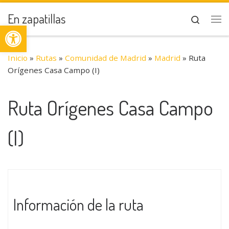
Saltar al contenido
En zapatillas
Search
Abrir barra de herramientas
Me
Inicio
»
Rutas
»
Comunidad de Madrid
»
Madrid
»
Ruta
Orígenes Casa Campo (I)
Ruta Orígenes Casa Campo
(I)
Información de la ruta