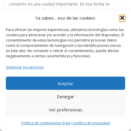
convierte en una ciudad importante. En esa fecha se
encontraba en la frontera que marcaba el territorio
Ya sabes... eso de las cookies:
cristiano del musulmán, lo que la convierte en una de las
plazas fuertes que defendían la frontera. Posteriormente,
Para ofrecer las mejores experiencias, utilizamos tecnologías como las
según avanza la conquista hacia el sur, Zamora irá
cookies para almacenar y/o acceder a la información del dispositivo. El
perdiendo importancia. Zamora era una de las ciudades
consentimiento de estas tecnologías nos permitirá procesar datos
como el comportamiento de navegación o las identificaciones únicas
más importantes del Reino de León. Puedes completar la
en este sitio. No consentir o retirar el consentimiento, puede afectar
ruta con la Ruta Zamora Medieval (II). 1ª Parada: Iglesia
negativamente a ciertas características y funciones.
[…]
Gestionar los servicios
Aceptar
Denegar
Ver preferencias
BUSCAR
Bu
Política de cookies
Aviso legal y política de privacidad