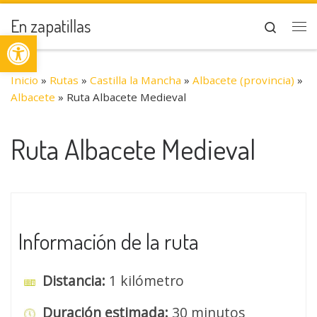
Saltar al contenido
En zapatillas
Search
Abrir barra de herramientas
Me
Inicio
»
Rutas
»
Castilla la Mancha
»
Albacete (provincia)
»
Albacete
»
Ruta Albacete Medieval
Ruta Albacete Medieval
Información de la ruta
Distancia:
1 kilómetro
Duración estimada:
30 minutos