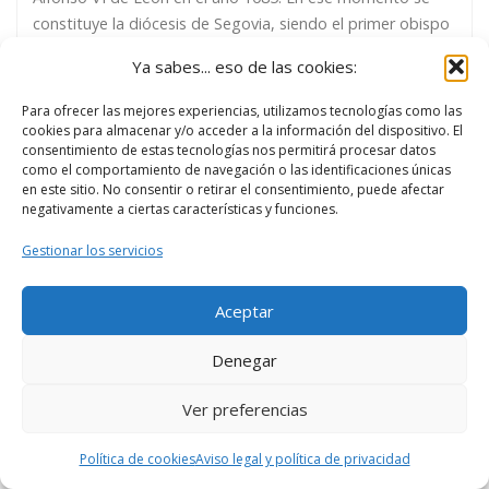
constituye la diócesis de Segovia, siendo el primer obispo
Pedro de Agén. La ciudad de Segovia cuenta con multitud
Ya sabes... eso de las cookies:
de iglesias, conventos, santuarios, y otros edificios
católicos Algunos de estos templos se construyen sobre
Para ofrecer las mejores experiencias, utilizamos tecnologías como las
anteriores templos de otras religiones, pero vamos a ir
cookies para almacenar y/o acceder a la información del dispositivo. El
consentimiento de estas tecnologías nos permitirá procesar datos
viéndolos poco a poco. Acompáñanos. 1ª Parada: Iglesia
como el comportamiento de navegación o las identificaciones únicas
de San Martín Comenzamos la […]
en este sitio. No consentir o retirar el consentimiento, puede afectar
negativamente a ciertas características y funciones.
Gestionar los servicios
Aceptar
Denegar
Ver preferencias
Política de cookies
Aviso legal y política de privacidad