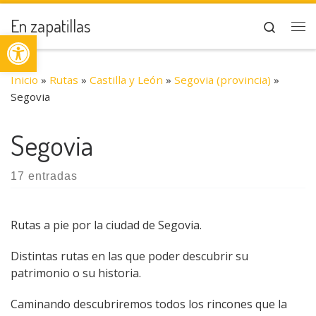
Saltar al contenido
En zapatillas
Search
Abrir barra de herramientas
Me
Inicio
»
Rutas
»
Castilla y León
»
Segovia (provincia)
»
Segovia
Segovia
17 entradas
Rutas a pie por la ciudad de Segovia.
Distintas rutas en las que poder descubrir su
patrimonio o su historia.
Caminando descubriremos todos los rincones que la