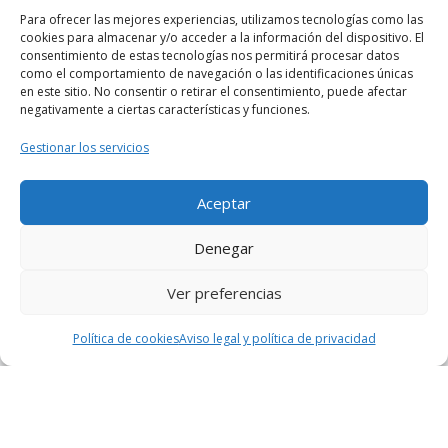
Para ofrecer las mejores experiencias, utilizamos tecnologías como las
cookies para almacenar y/o acceder a la información del dispositivo. El
consentimiento de estas tecnologías nos permitirá procesar datos
como el comportamiento de navegación o las identificaciones únicas
en este sitio. No consentir o retirar el consentimiento, puede afectar
negativamente a ciertas características y funciones.
Gestionar los servicios
Aceptar
Denegar
Ver preferencias
© 2026
En zapatillas
– Todos los derechos reservados
Funciona con
WP
– Diseñado con el
Tema Customizr
Política de cookies
Aviso legal y política de privacidad
¿Quiénes somos?
Descargo de responsabilidad
Política de cookies (UE)
Legal, términos y condiciones
Aviso legal y política de privacidad