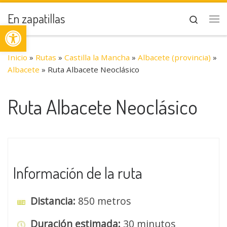
Saltar al contenido
En zapatillas
Search
Abrir barra de herramientas
Me
Inicio
»
Rutas
»
Castilla la Mancha
»
Albacete (provincia)
»
Albacete
»
Ruta Albacete Neoclásico
Ruta Albacete Neoclásico
Información de la ruta
Distancia:
850 metros
Duración estimada:
30 minutos