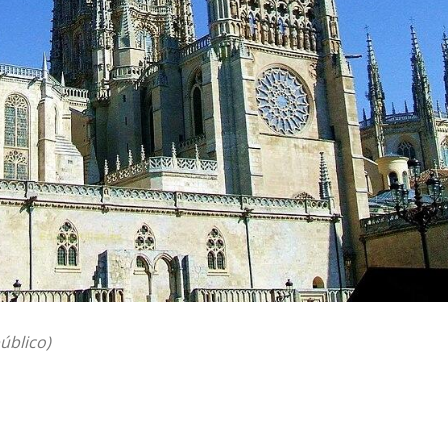
úblico)