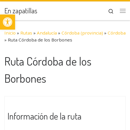
Saltar al contenido
En zapatillas
Search
Abrir barra de herramientas
Me
Inicio
»
Rutas
»
Andalucía
»
Córdoba (provincia)
»
Córdoba
»
Ruta Córdoba de los Borbones
Ruta Córdoba de los
Borbones
Información de la ruta