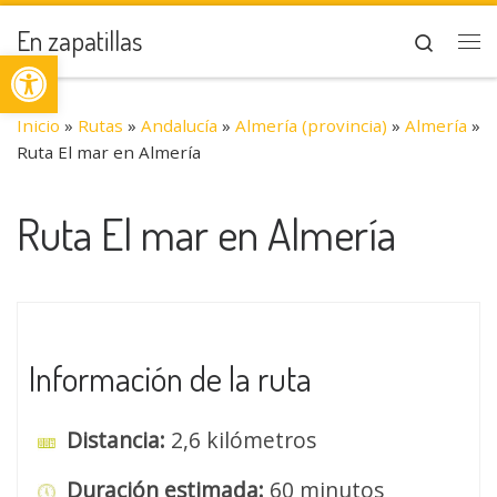
Saltar al contenido
En zapatillas
Search
Abrir barra de herramientas
Me
Inicio
»
Rutas
»
Andalucía
»
Almería (provincia)
»
Almería
»
Ruta El mar en Almería
Ruta El mar en Almería
Información de la ruta
Distancia:
2,6 kilómetros
Duración estimada:
60 minutos