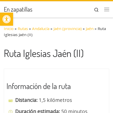
Saltar al contenido
En zapatillas
Search
Abrir barra de herramientas
Me
Inicio
»
Rutas
»
Andalucía
»
Jaén (provincia)
»
Jaén
»
Ruta
Iglesias Jaén (II)
Ruta Iglesias Jaén (II)
Información de la ruta
Distancia:
1,5 kilómetros
Duración estimada:
50 minutos