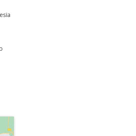
esia
to