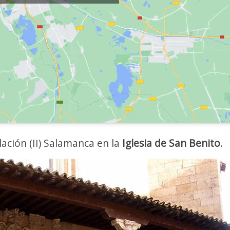
ación (II) Salamanca en la
Iglesia de San Benito
.