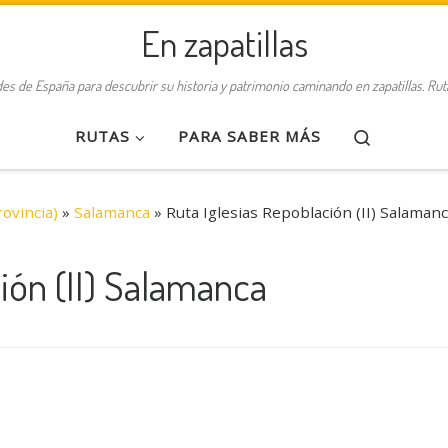
En zapatillas
des de España para descubrir su historia y patrimonio caminando en zapatillas. Ru
Search
RUTAS
PARA SABER MÁS
ovincia)
»
Salamanca
»
Ruta Iglesias Repoblación (II) Salaman
ión (II) Salamanca