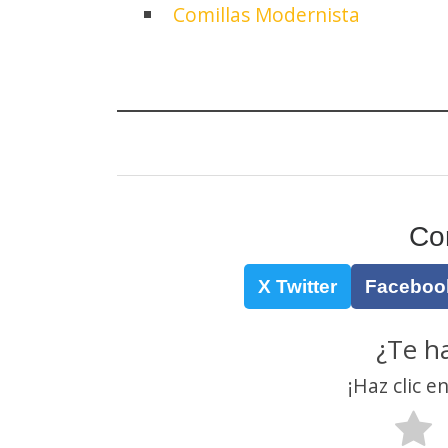
Comillas Modernista
Co
X Twitter
Faceboo
¿Te h
¡Haz clic e