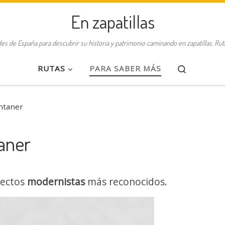
En zapatillas
des de España para descubrir su historia y patrimonio caminando en zapatillas. Ru
Search
RUTAS
PARA SABER MÁS
ntaner
aner
tectos
modernistas
más reconocidos.