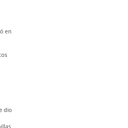
só en
tos
e dio
llas,