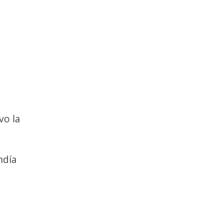
vo la
ndía