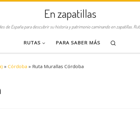
En zapatillas
des de España para descubrir su historia y patrimonio caminando en zapatillas. Ru
Search
RUTAS
PARA SABER MÁS
a)
»
Córdoba
»
Ruta Murallas Córdoba
a