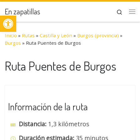
Saltar al contenido
En zapatillas
Search
Abrir barra de herramientas
Me
Inicio
»
Rutas
»
Castilla y León
»
Burgos (provincia)
»
Burgos
»
Ruta Puentes de Burgos
Ruta Puentes de Burgos
Información de la ruta
Distancia:
1,3 kilómetros
Duración estimada:
35 minutos