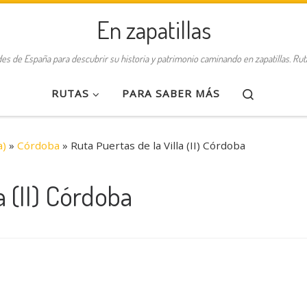
En zapatillas
des de España para descubrir su historia y patrimonio caminando en zapatillas. Ru
Search
RUTAS
PARA SABER MÁS
a)
»
Córdoba
»
Ruta Puertas de la Villa (II) Córdoba
a (II) Córdoba