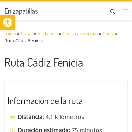
Saltar al contenido
En zapatillas
Search
Abrir barra de herramientas
Me
Inicio
»
Rutas
»
Andalucía
»
Cádiz (provincia)
»
Cádiz
»
Ruta Cádiz Fenicia
Ruta Cádiz Fenicia
Información de la ruta
Distancia:
4,1 kilómetros
Duración estimada:
75 minutos