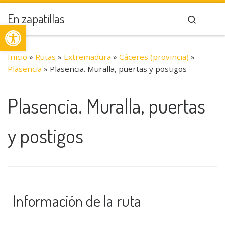
Saltar al contenido
En zapatillas
Search
Abrir barra de herramientas
Me
Inicio
»
Rutas
»
Extremadura
»
Cáceres (provincia)
»
Plasencia
»
Plasencia. Muralla, puertas y postigos
Plasencia. Muralla, puertas
y postigos
Información de la ruta