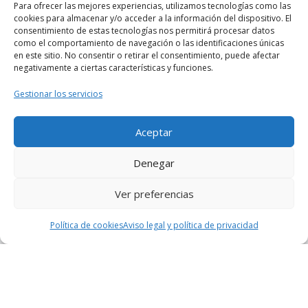
Para ofrecer las mejores experiencias, utilizamos tecnologías como las
cookies para almacenar y/o acceder a la información del dispositivo. El
consentimiento de estas tecnologías nos permitirá procesar datos
como el comportamiento de navegación o las identificaciones únicas
en este sitio. No consentir o retirar el consentimiento, puede afectar
negativamente a ciertas características y funciones.
Gestionar los servicios
Aceptar
Denegar
Ver preferencias
© 2026
En zapatillas
– Todos los derechos reservados
Funciona con
WP
– Diseñado con el
Tema Customizr
Política de cookies
Aviso legal y política de privacidad
¿Quiénes somos?
Descargo de responsabilidad
Política de cookies (UE)
Legal, términos y condiciones
Aviso legal y política de privacidad