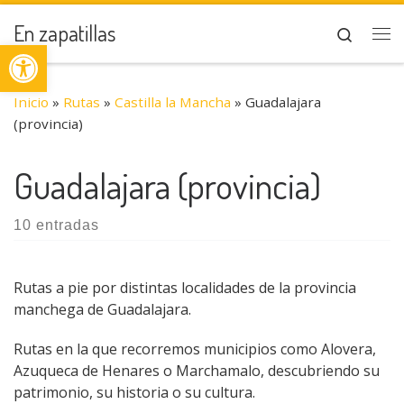
Saltar al contenido
En zapatillas
Search
Abrir barra de herramientas
Me
Inicio
»
Rutas
»
Castilla la Mancha
»
Guadalajara
(provincia)
Guadalajara (provincia)
10 entradas
Rutas a pie por distintas localidades de la provincia
manchega de Guadalajara.
Rutas en la que recorremos municipios como Alovera,
Azuqueca de Henares o Marchamalo, descubriendo su
patrimonio, su historia o su cultura.