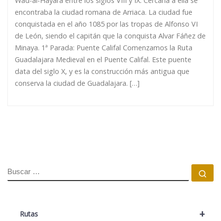
Wad-al-Hayara entre los siglos VIII y IX. Cercana a ella se
encontraba la ciudad romana de Arriaca. La ciudad fue
conquistada en el año 1085 por las tropas de Alfonso VI
de León, siendo el capitán que la conquista Alvar Fáñez de
Minaya. 1ª Parada: Puente Califal Comenzamos la Ruta
Guadalajara Medieval en el Puente Califal. Este puente
data del siglo X, y es la construcción más antigua que
conserva la ciudad de Guadalajara. […]
BUSCAR
Bu
+
Rutas