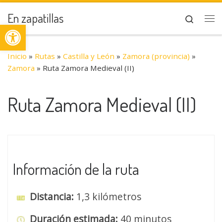
Saltar al contenido
En zapatillas
Search
Abrir barra de herramientas
Me
Inicio
»
Rutas
»
Castilla y León
»
Zamora (provincia)
»
Zamora
»
Ruta Zamora Medieval (II)
Ruta Zamora Medieval (II)
Información de la ruta
Distancia:
1,3 kilómetros
Duración estimada:
40 minutos