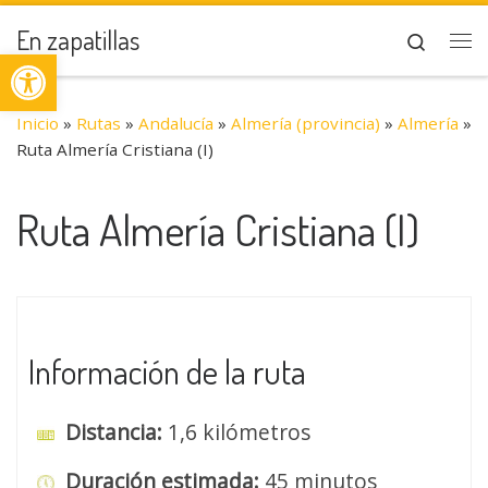
Saltar al contenido
En zapatillas
Search
Abrir barra de herramientas
Me
Inicio
»
Rutas
»
Andalucía
»
Almería (provincia)
»
Almería
»
Ruta Almería Cristiana (I)
Ruta Almería Cristiana (I)
Información de la ruta
Distancia:
1,6 kilómetros
Duración estimada:
45 minutos