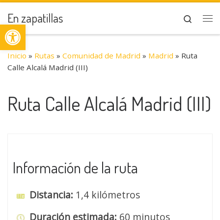
Saltar al contenido
En zapatillas
Search
Abrir barra de herramientas
Me
Inicio
»
Rutas
»
Comunidad de Madrid
»
Madrid
»
Ruta
Calle Alcalá Madrid (III)
Ruta Calle Alcalá Madrid (III)
Información de la ruta
Distancia:
1,4 kilómetros
Duración estimada:
60 minutos