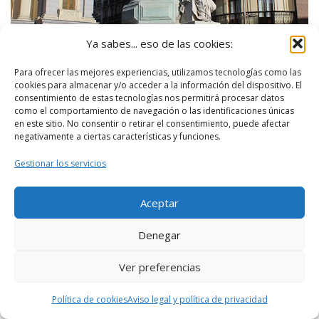
Ya sabes... eso de las cookies:
Para ofrecer las mejores experiencias, utilizamos tecnologías como las
cookies para almacenar y/o acceder a la información del dispositivo. El
consentimiento de estas tecnologías nos permitirá procesar datos
como el comportamiento de navegación o las identificaciones únicas
en este sitio. No consentir o retirar el consentimiento, puede afectar
negativamente a ciertas características y funciones.
Gestionar los servicios
Aceptar
Monumento a María Cristina de Borbón, Madrid –
Denegar
Asqueladd (CC BY-SA 3.0)
Ver preferencias
Fernando VII tuvo que casarse por cuarta
Política de cookies
Aviso legal y política de privacidad
ocasión ya que no había tenido descendencia