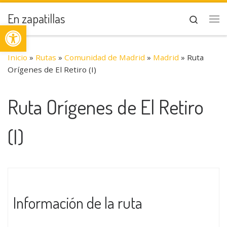
Saltar al contenido
En zapatillas
Search
Abrir barra de herramientas
Me
Inicio
»
Rutas
»
Comunidad de Madrid
»
Madrid
»
Ruta
Orígenes de El Retiro (I)
Ruta Orígenes de El Retiro
(I)
Información de la ruta