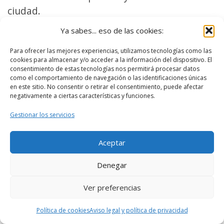
ciudad.
Ya sabes... eso de las cookies:
La fachada cuenta con una planta baja con
sillares de granito.
Para ofrecer las mejores experiencias, utilizamos tecnologías como las
cookies para almacenar y/o acceder a la información del dispositivo. El
consentimiento de estas tecnologías nos permitirá procesar datos
El edificio se estructura en torno a un patio
como el comportamiento de navegación o las identificaciones únicas
en este sitio. No consentir o retirar el consentimiento, puede afectar
porticado acristalado.
negativamente a ciertas características y funciones.
Gestionar los servicios
La casa está decorada con los blasones de la
familia, donde también encontramos su
Aceptar
escudo (que tiene un grifo rampante y
cadenas).
Denegar
Ver preferencias
Hoy, junto al Palacio de Maldonado (en la
plaza del conde de Cheste) constituyen los
Política de cookies
Aviso legal y política de privacidad
servicios centrales de la Diputación de