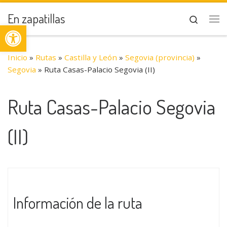
Saltar al contenido
En zapatillas
Search
Abrir barra de herramientas
Me
Inicio
»
Rutas
»
Castilla y León
»
Segovia (provincia)
»
Segovia
»
Ruta Casas-Palacio Segovia (II)
Ruta Casas-Palacio Segovia
(II)
Información de la ruta