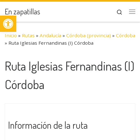
Saltar al contenido
En zapatillas
Search
Abrir barra de herramientas
Me
Inicio
»
Rutas
»
Andalucía
»
Córdoba (provincia)
»
Córdoba
»
Ruta Iglesias Fernandinas (I) Córdoba
Ruta Iglesias Fernandinas (I)
Córdoba
Información de la ruta