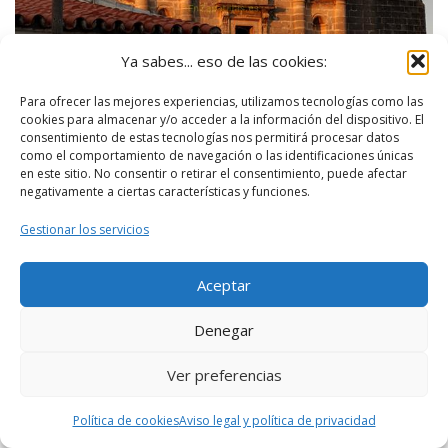
Ya sabes... eso de las cookies:
Para ofrecer las mejores experiencias, utilizamos tecnologías como las
Iglesia San Juan de los Caballeros, Jerez de la Frontera
cookies para almacenar y/o acceder a la información del dispositivo. El
–
Jerezplataforma (CC BY 3.0)
consentimiento de estas tecnologías nos permitirá procesar datos
como el comportamiento de navegación o las identificaciones únicas
en este sitio. No consentir o retirar el consentimiento, puede afectar
negativamente a ciertas características y funciones.
El exterior es de estilo renacentista. En el
Gestionar los servicios
atrio encontramos un águila, el símbolo de
San Juan Evangelista, a quien está dedicada
Aceptar
la iglesia.
Denegar
En los alrededores del templo había un
cementerio, que posteriormente fue
Ver preferencias
eliminado y se construyó en el lugar.
Política de cookies
Aviso legal y política de privacidad