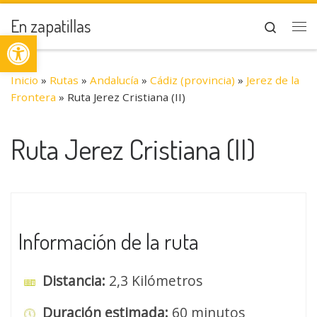
Saltar al contenido
En zapatillas
Search
Abrir barra de herramientas
Me
Inicio
»
Rutas
»
Andalucía
»
Cádiz (provincia)
»
Jerez de la
Frontera
»
Ruta Jerez Cristiana (II)
Ruta Jerez Cristiana (II)
Información de la ruta
Distancia:
2,3 Kilómetros
Duración estimada:
60 minutos