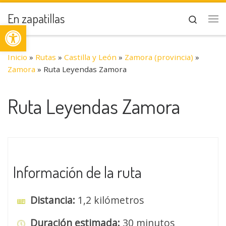
Saltar al contenido
En zapatillas
Search
Abrir barra de herramientas
Me
Inicio
»
Rutas
»
Castilla y León
»
Zamora (provincia)
»
Zamora
»
Ruta Leyendas Zamora
Ruta Leyendas Zamora
Información de la ruta
Distancia:
1,2 kilómetros
Duración estimada:
30 minutos