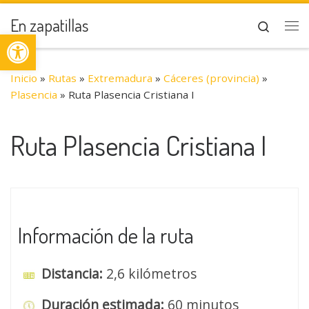
Saltar al contenido
En zapatillas
Search
Abrir barra de herramientas
Me
Inicio
»
Rutas
»
Extremadura
»
Cáceres (provincia)
»
Plasencia
»
Ruta Plasencia Cristiana I
Ruta Plasencia Cristiana I
Información de la ruta
Distancia:
2,6 kilómetros
Duración estimada:
60 minutos