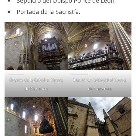
Sepulcro del Obispo Ponce de León.
Portada de la Sacristía.
Órgano de la Catedral Nueva
Interior de la Catedral Nueva
de Plasencia
de Plasencia