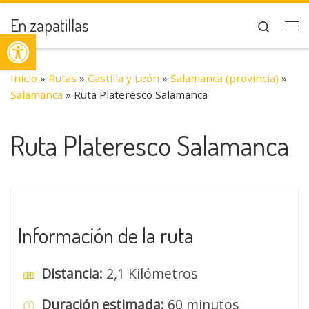
Saltar al contenido
En zapatillas
Search
Abrir barra de herramientas
Me
Inicio
»
Rutas
»
Castilla y León
»
Salamanca (provincia)
»
Salamanca
»
Ruta Plateresco Salamanca
Ruta Plateresco Salamanca
Información de la ruta
Distancia:
2,1 Kilómetros
Duración estimada:
60 minutos