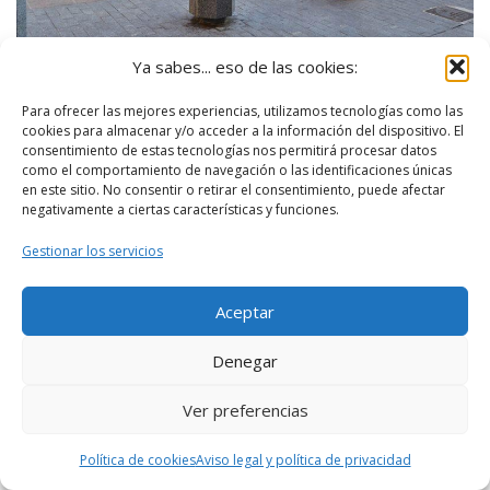
Ya sabes... eso de las cookies:
Plaza del Doctor Collado, Valencia –
Joanbanjo (CC BY-
SA 4.0)
Para ofrecer las mejores experiencias, utilizamos tecnologías como las
cookies para almacenar y/o acceder a la información del dispositivo. El
consentimiento de estas tecnologías nos permitirá procesar datos
como el comportamiento de navegación o las identificaciones únicas
El nombre de esta plaza se debe al doctor del
en este sitio. No consentir o retirar el consentimiento, puede afectar
negativamente a ciertas características y funciones.
siglo XVI quien ayudó a descubrir el hueso
Gestionar los servicios
estribo.
Aceptar
Se trata de una plaza con gran tradición
fallera.
Denegar
En la escalera de la lonja del Aceite cumplían
Ver preferencias
sentencia los comerciantes que habían sido
Política de cookies
Aviso legal y política de privacidad
obligados a la vergüenza pública por haber