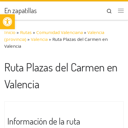
Saltar al contenido
En zapatillas
Search
Abrir barra de herramientas
Me
Inicio
»
Rutas
»
Comunidad Valenciana
»
Valencia
(provincia)
»
Valencia
»
Ruta Plazas del Carmen en
Valencia
Ruta Plazas del Carmen en
Valencia
Información de la ruta