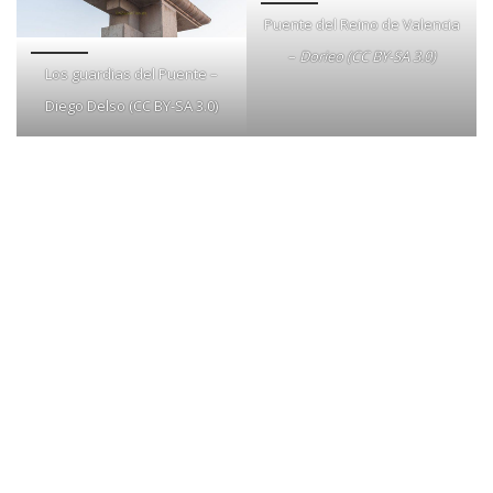
Puente del Reino de Valencia
–
Dorieo (CC BY-SA 3.0)
Los guardias del Puente –
Diego Delso (CC BY-SA 3.0)