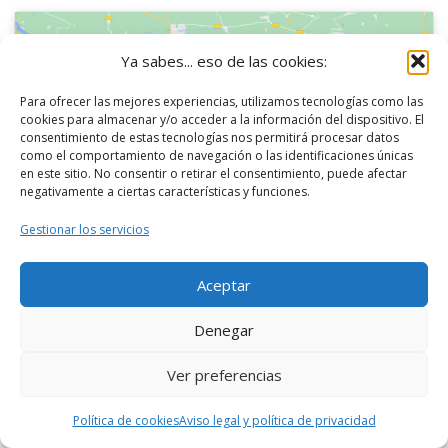
Ya sabes... eso de las cookies:
Para ofrecer las mejores experiencias, utilizamos tecnologías como las
Haz clic en «Estoy de acuerdo» para activar
cookies para almacenar y/o acceder a la información del dispositivo. El
consentimiento de estas tecnologías nos permitirá procesar datos
Google maps
como el comportamiento de navegación o las identificaciones únicas
Política de cookies
en este sitio. No consentir o retirar el consentimiento, puede afectar
negativamente a ciertas características y funciones.
Estoy de acuerdo
Gestionar los servicios
Aceptar
Denegar
Continuando la Ruta Puentes de Valencia (II)
Ver preferencias
llegamos al
Puente Cuc de Llum
.
Política de cookies
Aviso legal y política de privacidad
El Puente Cuc de Llum en castellano se llama