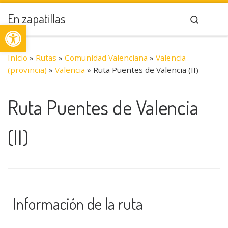
Saltar al contenido
En zapatillas
Search
Abrir barra de herramientas
Me
Inicio
»
Rutas
»
Comunidad Valenciana
»
Valencia
(provincia)
»
Valencia
»
Ruta Puentes de Valencia (II)
Ruta Puentes de Valencia
(II)
Información de la ruta