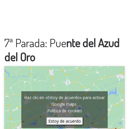
7ª Parada: Pue
nte del Azud
del Oro
Haz clic en «Estoy de acuerdo» para activar
Google maps
Política de cookies
Estoy de acuerdo