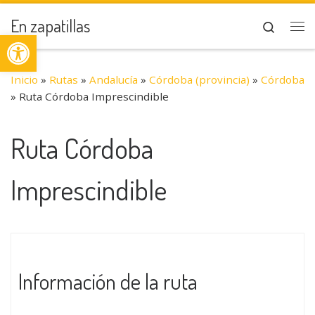
Saltar al contenido
En zapatillas
Search
Abrir barra de herramientas
Me
Inicio
»
Rutas
»
Andalucía
»
Córdoba (provincia)
»
Córdoba
»
Ruta Córdoba Imprescindible
Ruta Córdoba
Imprescindible
Información de la ruta