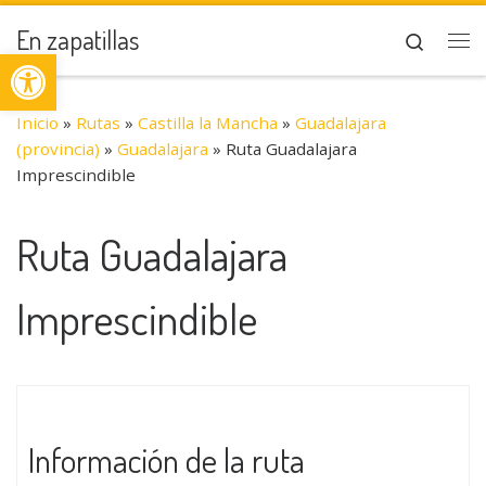
Saltar al contenido
En zapatillas
Search
Abrir barra de herramientas
Me
Inicio
»
Rutas
»
Castilla la Mancha
»
Guadalajara
(provincia)
»
Guadalajara
»
Ruta Guadalajara
Imprescindible
Ruta Guadalajara
Imprescindible
Información de la ruta