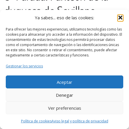
duquesa de Sevillano
Ya sabes... eso de las cookies:
Para ofrecer las mejores experiencias, utilizamos tecnologías como las
cookies para almacenar y/o acceder a la información del dispositivo. El
consentimiento de estas tecnologías nos permitirá procesar datos
como el comportamiento de navegación o las identificaciones únicas
en este sitio. No consentir o retirar el consentimiento, puede afectar
Haz clic en «Estoy de acuerdo» para activar
negativamente a ciertas características y funciones.
Google maps
Política de cookies
Gestionar los servicios
Estoy de acuerdo
Aceptar
Denegar
Ver preferencias
Siguiendo la Ruta Guadalajara Imprescindible
Política de cookies
Aviso legal y política de privacidad
llegamos al
Panteón de la duquesa de