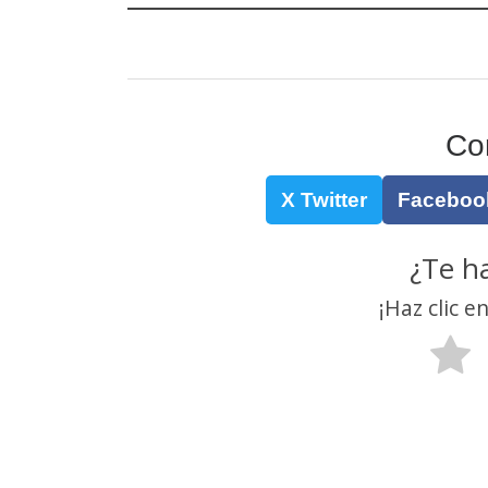
Co
X Twitter
Faceboo
¿Te h
¡Haz clic e