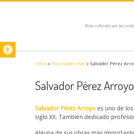
Saltar al contenido
Rutas culturales por las ciuda
Abrir barra de herramientas
Inicio
»
Para saber más
»
Salvador Pérez Arr
Salvador Pérez Arroyo
Salvador Pérez Arroyo
es uno de los
siglo XX. También dedicado profesi
Alguna de sus obras más importantes