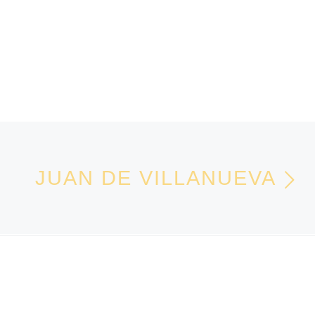
En
A LISTA DE ENTRADAS
JUAN DE VILLANUEVA