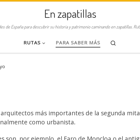
En zapatillas
des de España para descubrir su historia y patrimonio caminando en zapatillas. Ru
Search
RUTAS
PARA SABER MÁS
oyo
 arquitectos más importantes de la segunda mita
onalmente como urbanista.
 son, por ejemplo, el Faro de Moncloa o el anti