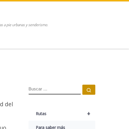
tas a pie urbanas y senderismo.
BUSCAR
Buscar …
d del
+
Rutas
guo
Para saber más