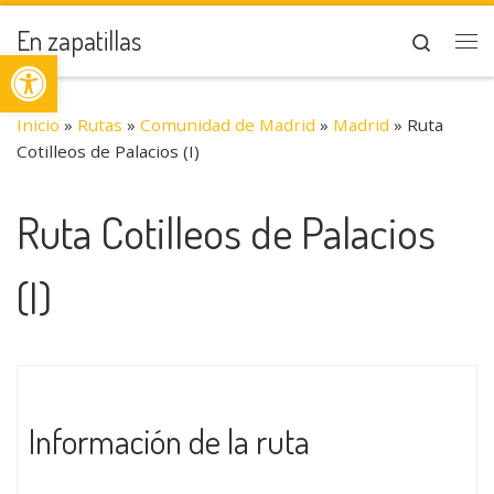
Saltar al contenido
En zapatillas
Search
Abrir barra de herramientas
Me
Inicio
»
Rutas
»
Comunidad de Madrid
»
Madrid
»
Ruta
Cotilleos de Palacios (I)
Ruta Cotilleos de Palacios
(I)
Información de la ruta