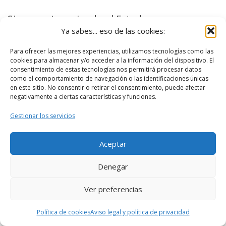
Sigue perteneciendo al Estado, y
Ya sabes... eso de las cookies:
actualmente al
Ministerio de la
Administración Pública
.
Para ofrecer las mejores experiencias, utilizamos tecnologías como las
cookies para almacenar y/o acceder a la información del dispositivo. El
consentimiento de estas tecnologías nos permitirá procesar datos
El estilo de este Palacio de la Condesa de
como el comportamiento de navegación o las identificaciones únicas
Adanero es el típico de Saldaña, un estilo
en este sitio. No consentir o retirar el consentimiento, puede afectar
negativamente a ciertas características y funciones.
afrancesado, decorado con molduras,
Gestionar los servicios
guirnaldas, balconcitos, balaustradas y
decoraciones exuberantes. En su interior
Aceptar
conserva una de las mejores escaleras
interiores que podemos tener en un palacio,
Denegar
es una escalera de gala que parte desde la
Ver preferencias
entrada y que además está iluminada por
una bella cristalera.
Política de cookies
Aviso legal y política de privacidad