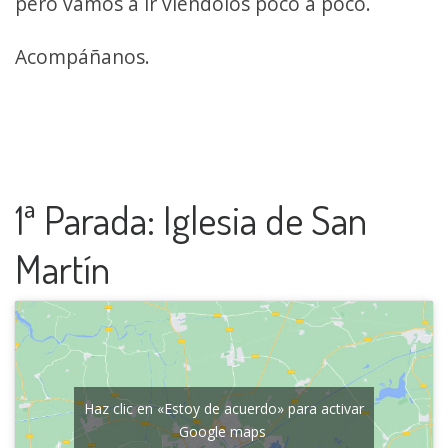
pero vamos a ir viéndolos poco a poco.
Acompáñanos.
1ª Parada: Iglesia de San
Martín
Haz clic en «Estoy de acuerdo» para activar
Google maps