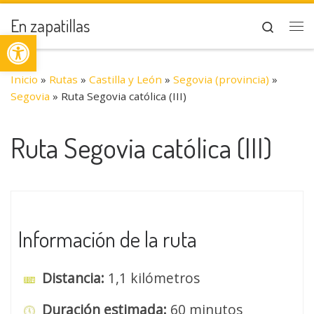
Saltar al contenido
En zapatillas
Search
Abrir barra de herramientas
Me
Inicio
»
Rutas
»
Castilla y León
»
Segovia (provincia)
»
Segovia
»
Ruta Segovia católica (III)
Ruta Segovia católica (III)
Información de la ruta
Distancia:
1,1 kilómetros
Duración estimada:
60 minutos