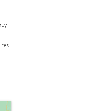
 muy
lces,