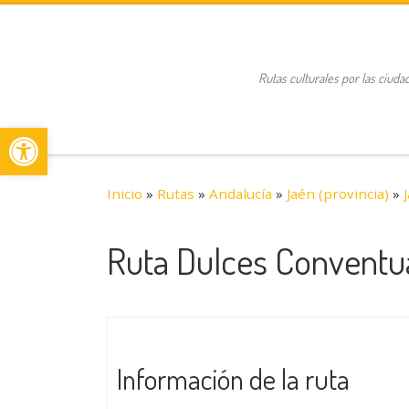
Saltar al contenido
Rutas culturales por las ciuda
Abrir barra de herramientas
Inicio
»
Rutas
»
Andalucía
»
Jaén (provincia)
»
Ruta Dulces Conventu
Información de la ruta