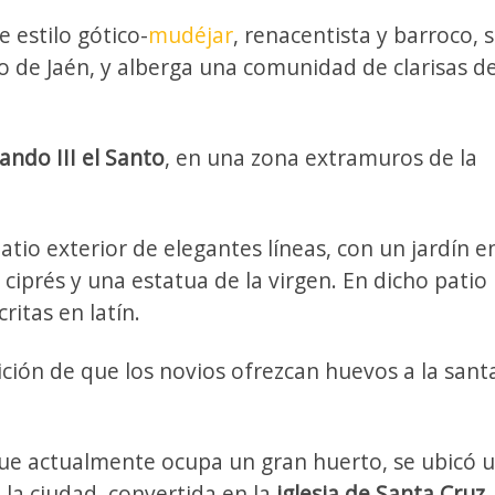
 estilo gótico-
mudéjar
, renacentista y barroco, 
 de Jaén, y alberga una comunidad de clarisas d
ando III el Santo
, en una zona extramuros de la
io exterior de elegantes líneas, con un jardín en
iprés y una estatua de la virgen. En dicho patio
ritas en latín.
ición de que los novios ofrezcan huevos a la sant
que actualmente ocupa un gran huerto, se ubicó 
 la ciudad, convertida en la
iglesia de Santa Cruz
.