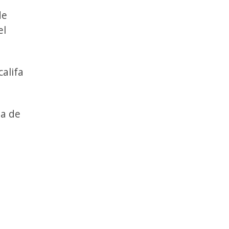
de
el
califa
ia de