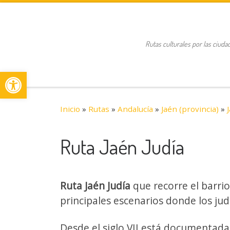
Saltar al contenido
Rutas culturales por las ciuda
Abrir barra de herramientas
Inicio
»
Rutas
»
Andalucía
»
Jaén (provincia)
»
Ruta Jaén Judía
Ruta Jaén Judía
que recorre el barrio
principales escenarios donde los ju
Desde el siglo VII está documentada 