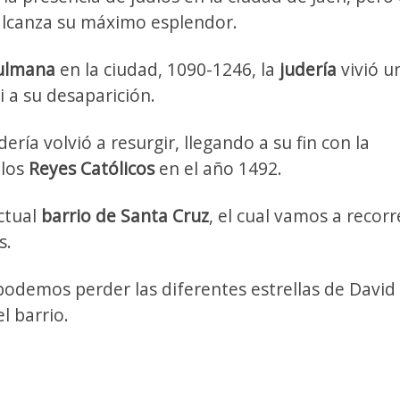
a alcanza su máximo esplendor.
ulmana
en la ciudad, 1090-1246, la
judería
vivió u
 a su desaparición.
udería volvió a resurgir, llegando a su fin con la
 los
Reyes Católicos
en el año 1492.
actual
barrio de Santa Cruz
, el cual vamos a recorr
s.
 podemos perder las diferentes estrellas de David
l barrio.