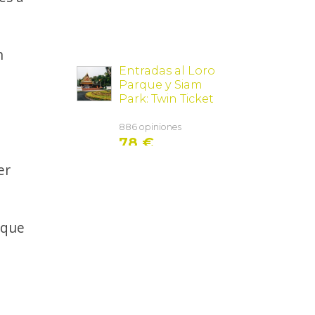
n
er
 que