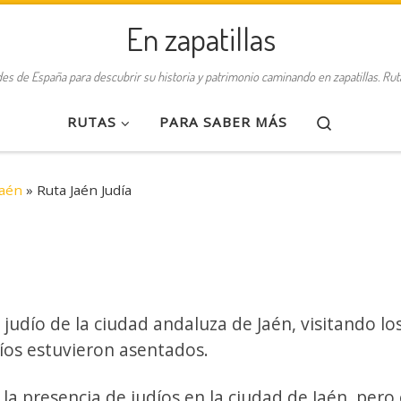
En zapatillas
des de España para descubrir su historia y patrimonio caminando en zapatillas. Ru
Search
RUTAS
PARA SABER MÁS
Jaén
»
Ruta Jaén Judía
 judío de la ciudad andaluza de Jaén, visitando lo
díos estuvieron asentados.
la presencia de judíos en la ciudad de Jaén, pero 