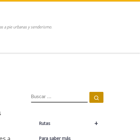
tas a pie urbanas y senderismo.
BUSCAR
Buscar …
s
+
Rutas
es a
Para saber más