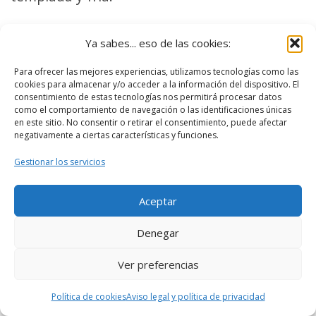
Ya sabes... eso de las cookies:
Para ofrecer las mejores experiencias, utilizamos tecnologías como las
cookies para almacenar y/o acceder a la información del dispositivo. El
consentimiento de estas tecnologías nos permitirá procesar datos
6ª Parada: Iglesia de La
como el comportamiento de navegación o las identificaciones únicas
en este sitio. No consentir o retirar el consentimiento, puede afectar
Magdalena
negativamente a ciertas características y funciones.
Gestionar los servicios
Aceptar
Denegar
Haz clic en «Estoy de acuerdo» para activar
Google maps
Ver preferencias
Política de cookies
Política de cookies
Aviso legal y política de privacidad
Estoy de acuerdo