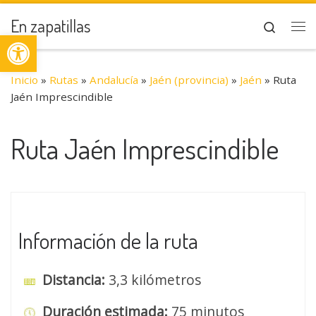
Saltar al contenido
En zapatillas
Search
Abrir barra de herramientas
Me
Inicio
»
Rutas
»
Andalucía
»
Jaén (provincia)
»
Jaén
»
Ruta
Jaén Imprescindible
Ruta Jaén Imprescindible
Información de la ruta
Distancia:
3,3 kilómetros
Duración estimada:
75 minutos