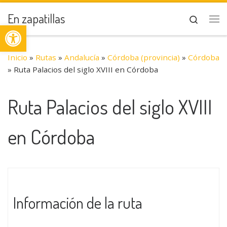
Saltar al contenido
En zapatillas
Search
Abrir barra de herramientas
Me
Inicio
»
Rutas
»
Andalucía
»
Córdoba (provincia)
»
Córdoba
»
Ruta Palacios del siglo XVIII en Córdoba
Ruta Palacios del siglo XVIII
en Córdoba
Información de la ruta