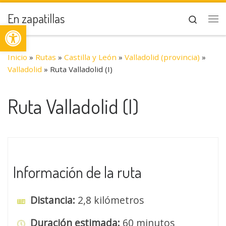
Saltar al contenido
En zapatillas
Search
Abrir barra de herramientas
Me
Inicio
»
Rutas
»
Castilla y León
»
Valladolid (provincia)
»
Valladolid
»
Ruta Valladolid (I)
Ruta Valladolid (I)
Información de la ruta
Distancia:
2,8 kilómetros
Duración estimada:
60 minutos