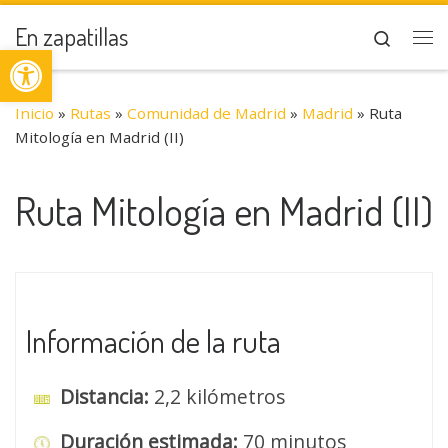
Saltar al contenido
En zapatillas
Search
Abrir barra de herramientas
Me
Inicio
»
Rutas
»
Comunidad de Madrid
»
Madrid
»
Ruta
Mitología en Madrid (II)
Ruta Mitología en Madrid (II)
Información de la ruta
Distancia:
2,2 kilómetros
Duración estimada:
70 minutos