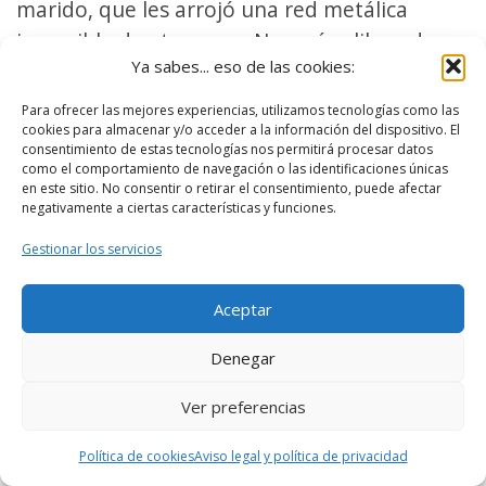
marido, que les arrojó una red metálica
imposible de atravesar. No serían liberados
Ya sabes... eso de las cookies:
hasta que Ares no pagara la dote que
Vulcano había pagado. Esta representación la
Para ofrecer las mejores experiencias, utilizamos tecnologías como las
cookies para almacenar y/o acceder a la información del dispositivo. El
vemos en muchos cuadros.
consentimiento de estas tecnologías nos permitirá procesar datos
como el comportamiento de navegación o las identificaciones únicas
en este sitio. No consentir o retirar el consentimiento, puede afectar
negativamente a ciertas características y funciones.
Gestionar los servicios
Aceptar
Denegar
Ver preferencias
Política de cookies
Aviso legal y política de privacidad